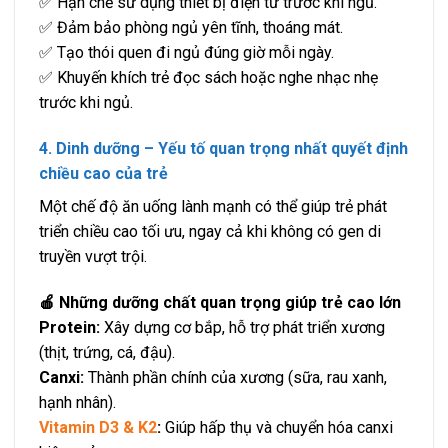
✅ Hạn chế sử dụng thiết bị điện tử trước khi ngủ.
✅ Đảm bảo phòng ngủ yên tĩnh, thoáng mát.
✅ Tạo thói quen đi ngủ đúng giờ mỗi ngày.
✅ Khuyến khích trẻ đọc sách hoặc nghe nhạc nhẹ
trước khi ngủ.
4. Dinh dưỡng – Yếu tố quan trọng nhất quyết định
chiều cao của trẻ
Một chế độ ăn uống lành mạnh có thể giúp trẻ phát
triển chiều cao tối ưu, ngay cả khi không có gen di
truyền vượt trội.
🍎 Những dưỡng chất quan trọng giúp trẻ cao lớn
Protein:
Xây dựng cơ bắp, hỗ trợ phát triển xương
(thịt, trứng, cá, đậu).
Canxi:
Thành phần chính của xương (sữa, rau xanh,
hạnh nhân).
Vitamin D3 & K2
:
Giúp hấp thụ và chuyển hóa canxi