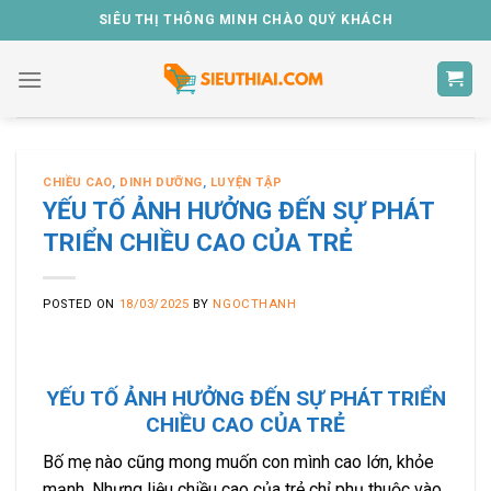
Skip
SIÊU THỊ THÔNG MINH CHÀO QUÝ KHÁCH
to
content
CHIỀU CAO
,
DINH DƯỠNG
,
LUYỆN TẬP
YẾU TỐ ẢNH HƯỞNG ĐẾN SỰ PHÁT
TRIỂN CHIỀU CAO CỦA TRẺ
POSTED ON
18/03/2025
BY
NGOCTHANH
YẾU TỐ ẢNH HƯỞNG ĐẾN SỰ PHÁT TRIỂN
CHIỀU CAO CỦA TRẺ
Bố mẹ nào cũng mong muốn con mình cao lớn, khỏe
mạnh. Nhưng liệu chiều cao của trẻ chỉ phụ thuộc vào