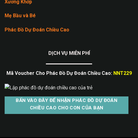
Xương Khớp
Mẹ Bầu và Bé
Phác Đồ Dự Đoán Chiều Cao
DỊCH VỤ MIỄN PHÍ
Mã Voucher Cho Phác Đồ Dự Đoán Chiều Cao:
NNT229
BẤN VÀO ĐÂY ĐỂ NHẬN PHÁC ĐỒ DỰ ĐOÁN
CHIỀU CAO CHO CON CỦA BẠN