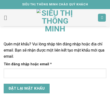
Skip
SIÊU THỊ THÔNG MINH CHÀO QUÝ KHÁCH
to
content
Quên mật khẩu? Vui lòng nhập tên đăng nhập hoặc địa chỉ
email. Bạn sẽ nhận được một liên kết tạo mật khẩu mới qua
email.
Bắt
Tên đăng nhập hoặc email
*
buộc
ĐẶT LẠI MẬT KHẨU