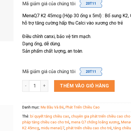
Mã giảm giá của chúng tôi
20T11
MenaQ7 K2 45mcg (Hộp 30 ống x 5ml) : Bổ sung K2, C
hỗ trợ tăng cường hấp thu Calci vào xương cho trẻ
Điều chỉnh canxi, bảo vệ tim mạch.
Dạng ống, dễ dùng.
Sản phẩm chất lượng, an toàn.
Mã giảm giá của chúng tôi
20T11
Midu MenaQ7 K2 45mcg ( Hộp 30 ống x 5ml ) - Giải P
THÊM VÀO GIỎ HÀNG
Danh mục:
Mẹ Bầu Và Bé
,
Phát Triển Chiều Cao
Thẻ:
bí quyết tăng chiều cao
,
chuyên gia phát triển chiều cao cho 
pháp tăng chiều cao cho trẻ
,
mena Q7 chống loãng xương
,
Mena
K2 45mcg
,
midu menaQ7
,
phát triển chiều cao cho trẻ
,
tăng chiề