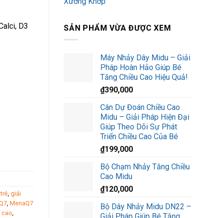
Xương Khớp
alci, D3
SẢN PHẨM VỪA ĐƯỢC XEM
Máy Nhảy Dây Midu – Giải
Pháp Hoàn Hảo Giúp Bé
Tăng Chiều Cao Hiệu Quả!
₫
390,000
Cân Dự Đoán Chiều Cao
Midu – Giải Pháp Hiện Đại
Giúp Theo Dõi Sự Phát
Triển Chiều Cao Của Bé
háp Phát Triển Chiều Cao Và Xương Chắc Khỏe Từ Trong Bụng Mẹ
₫
199,000
Bộ Chạm Nhảy Tăng Chiều
Cao Midu
₫
120,000
trẻ
,
giải
Q7
,
MenaQ7
Bộ Dây Nhảy Midu DN22 –
u cao
,
Giải Pháp Giúp Bé Tăng