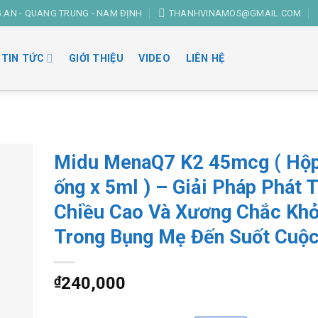
G AN - QUANG TRUNG - NAM ĐỊNH
THANHVINAMOS@GMAIL.COM
TIN TỨC
GIỚI THIỆU
VIDEO
LIÊN HỆ
Midu MenaQ7 K2 45mcg ( Hộ
ống x 5ml ) – Giải Pháp Phát T
Chiều Cao Và Xương Chắc Kh
Trong Bụng Mẹ Đến Suốt Cuộc
₫
240,000