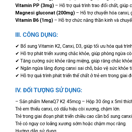
Vitamin PP (3mg)
– Hỗ trợ quá trình trao đổi chất, giúp
Magnesi gluconat (200mg)
– Hỗ trợ chuyển hóa canxi,
Vitamin B6 (1mg)
– Hỗ trợ chức năng thần kinh và chuyển
III. CÔNG DỤNG:
✔ Bổ sung Vitamin K2, Canxi, D3, giúp tối ưu hóa quá trì
✔ Hỗ trợ phát triển xương chắc khỏe, giúp phòng ngừa còi 
✔ Tăng cường sức khỏe răng miệng, giúp răng chắc khỏe
✔ Ngăn ngừa lắng đọng canxi sai chỗ, bảo vệ sức khỏe t
✔ Hỗ trợ quá trình phát triển thể chất ở trẻ em trong giai 
IV. ĐỐI TƯỢNG SỬ DỤNG:
– Sản phẩm MenaQ7 K2 45mcg – Hộp 30 ống x 5ml thích
Trẻ em thiếu canxi, có dấu hiệu còi xương, chậm lớn.
Trẻ trong giai đoạn phát triển chiều cao cần bổ sung canx
Trẻ có nguy cơ loãng xương sớm hoặc chậm mọc răng.
Hướng dẫn sử dụng