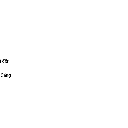
i đến
: Sáng –