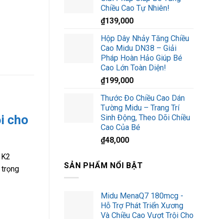
Chiều Cao Tự Nhiên!
₫
139,000
Hộp Dây Nhảy Tăng Chiều
Cao Midu DN38 – Giải
Pháp Hoàn Hảo Giúp Bé
Cao Lớn Toàn Diện!
₫
199,000
Thước Đo Chiều Cao Dán
Tường Midu – Trang Trí
i cho
Sinh Động, Theo Dõi Chiều
Cao Của Bé
₫
48,000
 K2
SẢN PHẨM NỔI BẬT
 trọng
Midu MenaQ7 180mcg -
Hỗ Trợ Phát Triển Xương
Và Chiều Cao Vượt Trội Cho