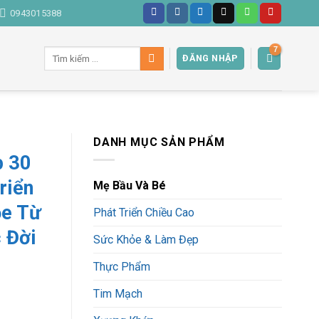
0943015388
Tìm
ĐĂNG NHẬP
kiếm:
DANH MỤC SẢN PHẨM
p 30
riển
Mẹ Bầu Và Bé
ỏe Từ
Phát Triển Chiều Cao
 Đời
Sức Khỏe & Làm Đẹp
Thực Phẩm
Tim Mạch