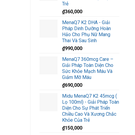
Trẻ
₫
360,000
MenaQ7 K2 DHA - Giải
Pháp Dinh Dưỡng Hoàn
Hảo Cho Phụ Nữ Mang
Thai Và Sau Sinh
₫
990,000
MenaQ7 360mcg Care –
Giải Pháp Toàn Diện Cho
Sức Khỏe Mạch Máu Và
Giảm Mỡ Máu
₫
690,000
Midu MenaQ7 K2 45mcg (
Lọ 100ml) - Giải Pháp Toàn
Diện Cho Sự Phát Triển
Chiều Cao Và Xương Chắc
Khỏe Của Trẻ
₫
150,000