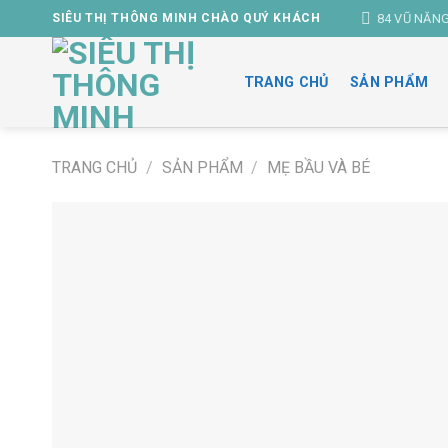
Skip
84 VŨ NĂN
SIÊU THỊ THÔNG MINH CHÀO QUÝ KHÁCH
to
content
TRANG CHỦ
SẢN PHẨM
TRANG CHỦ
/
SẢN PHẨM
/
MẸ BẦU VÀ BÉ