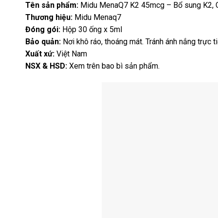
Tên sản phẩm:
Midu MenaQ7 K2 45mcg – Bổ sung K2, Calc
Thương hiệu:
Midu Menaq7
Đóng gói:
Hộp 30 ống x 5ml
Bảo quản:
Nơi khô ráo, thoáng mát. Tránh ánh nắng trực t
Xuất xứ:
Việt Nam
NSX & HSD:
Xem trên bao bì sản phẩm.