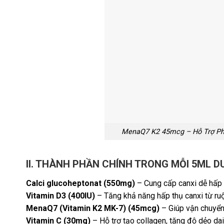
MenaQ7 K2 45mcg – Hỗ Trợ Phá
II. THÀNH PHẦN CHÍNH TRONG MỖI 5ML 
Calci glucoheptonat (550mg)
– Cung cấp canxi dễ hấp t
Vitamin D3 (400IU)
– Tăng khả năng hấp thụ canxi từ ru
MenaQ7 (Vitamin K2 MK-7) (45mcg)
– Giúp vận chuyển
Vitamin C (30mg)
– Hỗ trợ tạo collagen, tăng độ dẻo da